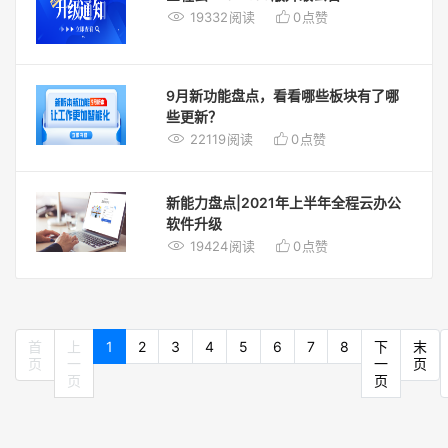


19332
阅读
0
点赞
9月新功能盘点，看看哪些板块有了哪
些更新？


22119
阅读
0
点赞
新能力盘点|2021年上半年全程云办公
软件升级


19424
阅读
0
点赞
首
上
1
2
3
4
5
6
7
8
下
末
页
一
一
页
页
页